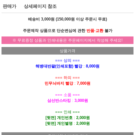
판매가
상세페이지 참조
배송비 3,000원 (
150,000원
이상 주문시
무료
)
주문제작 상품으로 단순변심에 관한
반품·교환
불가
※ 무료증정 상품과 인쇄내용은 주문페이지에서 작성해 주세요!
상품가격
=== 상의 ===
해병대반팔(인쇄포함) 빨강
:
8,000원
=== 하의 ===
민무늬바지 빨강
:
7,000원
=== 소품 ===
삼선반스타킹
:
3,000원
=== 인쇄 ===
[뒷면] 개인번호
:
2,000원
[뒷면] 개인별명
:
2,000원