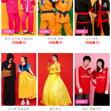
핑크 죄수복 긴팔세트
무도복 세트
닌자 세트
[당일출고]
[당일출고]
[당일출고]
마녀복 백설공주
벨드레스
레드 풋볼 져지