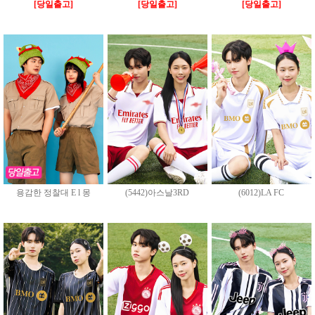
[당일출고]
[당일출고]
[당일출고]
용감한 정찰대 E l 몽
(5442)아스날3RD
(6012)LA FC