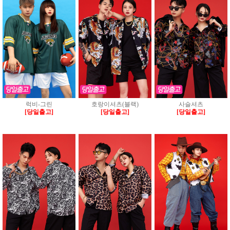
럭비-그린
호랑이셔츠(블랙)
사슬셔츠
[당일출고]
[당일출고]
[당일출고]