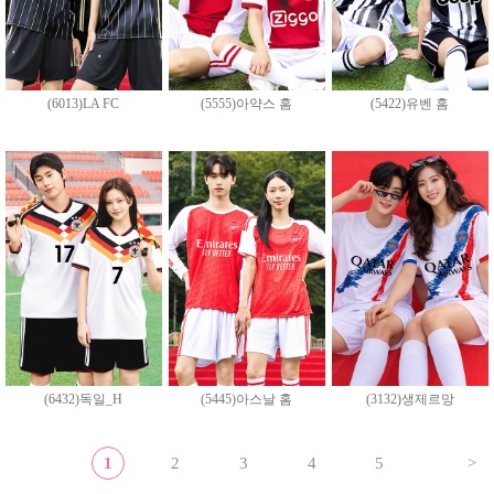
(6013)LA FC
(5555)아약스 홈
(5422)유벤 홈
(6432)독일_H
(5445)아스날 홈
(3132)생제르망
1
2
3
4
5
>