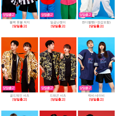
블랙 풋볼 져지
일곱난쟁이
캔디멜빵(+장갑포함)
[당일출고]
[당일출고]
[당일출고]
골드체인 셔츠
드래곤 셔츠
럭비-네이비
[당일출고]
[당일출고]
[당일출고]