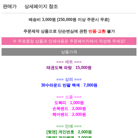
판매가
상세페이지 참조
배송비 3,000원 (
150,000원
이상 주문시
무료
)
주문제작 상품으로 단순변심에 관한
반품·교환
불가
※ 무료증정 상품과 인쇄내용은 주문페이지에서 작성해 주세요!
상품가격
=== 세트 ===
태권도복 파랑
:
15,000원
=== 상의 ===
30수라운드 반팔 백색
:
7,000원
=== 소품 ===
도복띠
:
1,000원
손목밴드
:
2,000원
헤어밴드
:
2,000원
=== 인쇄 ===
[뒷면] 개인번호
:
2,000원
[뒷면] 개인별명
:
2,000원