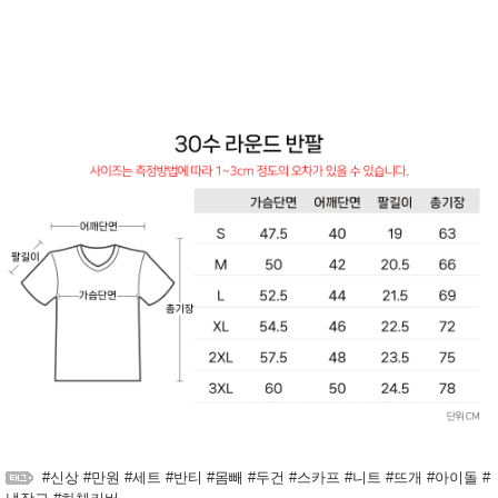
#신상 #만원 #세트 #반티 #몸빼 #두건 #스카프 #니트 #뜨개 #아이돌 #