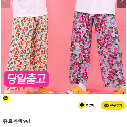
큐트몸빼set